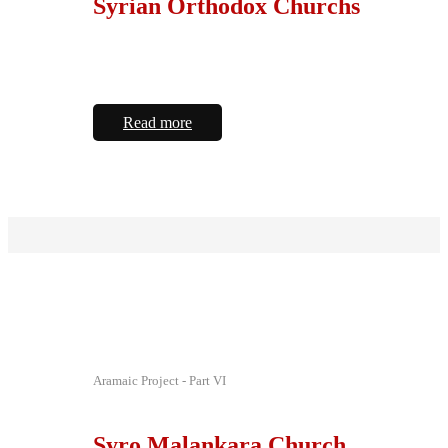
Syrian Orthodox Churchs
Read more
Aramaic Project - Part VI
Syro Malankara Church