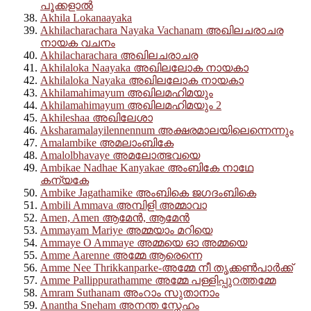
പൂക്കളാൽ
Akhila Lokanaayaka
Akhilacharachara Nayaka Vachanam അഖിലചരാചര
നായക വചനം
Akhilacharachara അഖിലചരാചര
Akhilaloka Naayaka അഖിലലോക നായകാ
Akhilaloka Nayaka അഖിലലോക നായകാ
Akhilamahimayum അഖിലമഹിമയും
Akhilamahimayum അഖിലമഹിമയും 2
Akhileshaa അഖിലേശാ
Aksharamalayilennennum അക്ഷരമാലയിലെന്നെന്നും
Amalambike അമലാംബികേ
Amalolbhavaye അമലോത്ഭവയെ
Ambikae Nadhae Kanyakae അംബികേ നാഥേ
കന്യകേ
Ambike Jagathamike അംബികെ ജഗദംബികെ
Ambili Ammava അമ്പിളി അമ്മാവാ
Amen, Amen ആമേൻ, ആമേൻ
Ammayam Mariye അമ്മയാം മറിയെ
Ammaye O Ammaye അമ്മയെ ഓ അമ്മയെ
Amme Aarenne അമ്മേ ആരെന്നെ
Amme Nee Thrikkanparke-അമ്മേ നീ തൃക്കൺപാർക്ക്
Amme Pallippurathamme അമ്മേ പള്ളിപ്പുറത്തമ്മേ
Amram Suthanam അംറാം സുതാനാം
Anantha Sneham അനന്ത സ്നേഹം