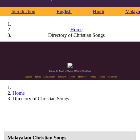
Introduction
English
Hindi
Malaya
Home
Directory of Christian Songs
Editors: Dr. Joseph J. Palackal CMI and Felix Simon
English
Hindi
Malayalam
Sanskrit
Greek
Hebrew
Telugu
Tamil
Kannada
Home
Directory of Christian Songs
Malayalam Christian Songs