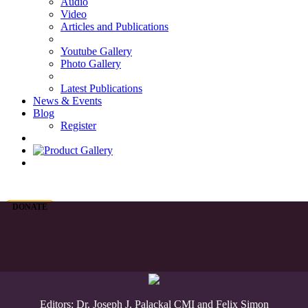
Audio
Video
Articles and Publications
Youtube Gallery
Photo Gallery
Latest Publications
News & Events
Blog
Register
DONATE
Editors: Dr. Joseph J. Palackal CMI and Felix Simon