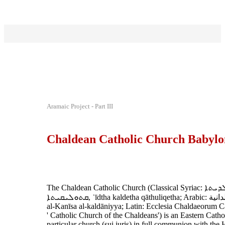
Aramaic Project - Part III
Chaldean Catholic Church Babylo
The Chaldean Catholic Church (Classical Syriac: ܥܕܬܐ ܟܠܕܝܬܐ
ܩܬܘܠܝܩܝܬܐ‎, ʿīdtha kaldetha qāthuliqetha; Arabic: الكنيسة الكلدانية
al-Kanīsa al-kaldāniyya; Latin: Ecclesia Chaldaeorum Cat
' Catholic Church of the Chaldeans') is an Eastern Catho
particular church (sui juris) in full communion with the