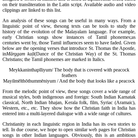
on their transliteration in the Latin script. Available audio and video
clippings are linked to this list.
An analysis of these songs can be useful in many ways. From a
linguistic point of view, thesong texts can be tools to study the
history of the evolution of the Malayalam language. For example,
early Christian songs show instances of Tamil phonemes;as
centuries went by, those Tamil influences seem to have faded. Given
below are the opening verses that introduce St. Thomas the Apostle,
in
M
ārggam ka
ḷi
(Dance of the Christian Way) of the St. Thomas
Christians; the Tamil phonemes are marked in Italics.
Meykkaninthapīliyum/ The body that is covered with peacock
feathers
Mayilmēlthōthummēniyum / And the body that looks like a peacock
From the melodic point of view, these songs cover a wide range of
musical styles, both indigenous and foreign: South Indian Karnatak
classical, North Indian bhajan, Kerala folk, film, Syriac (Aramaic),
Western, etc., etc. They show how the Christian faith in India has
entered into a
multi-layered dialogue with a wide range of cultures.
Christianity in each linguistic region in India has its own stories to
tell. In due course, we hope to open similar web pages for Christian
songs in other Indian languages. Obviously, this is an ambitious