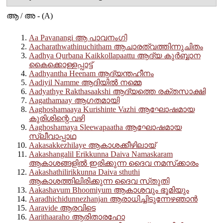
ആ / അ - (A)
Aa Pavanangi ആ പാവനംഗി
Aacharathwathinuchitham ആചാരത്വത്തിന്നുചിതം
Aadhya Qurbana Kaikkollapaattu ആദ്യ കുർബ്ബാന
കൈക്കൊള്ളപ്പാട്ട്
Aadhyantha Heenam ആദ്യന്തഹീനം
Aadiyil Namme ആദിയിൽ നമ്മെ
Aadyathye Rakthasaakshi ആദ്യത്തെ രക്തസാക്ഷി
Aagathamaay ആഗതമായി
Aaghoshamaaya Kurishinte Vazhi ആഘോഷമായ
കുരിശിന്റെ വഴി
Aaghoshamaya Sleewapaatha ആഘോഷമായ
സ്ലീവാപ്പാഥ
Aakasakkezhilaye ആകാശക്കീഴിലായ്
Aakashangalil Erikkunna Daiva Namaskaram
ആകാശങ്ങളിൽ ഇരിക്കുന്ന ദൈവ നമസ്‌ക്കാരം
Aakashathilirikkunna Daiva sthuthi
ആകാശത്തിലിരിക്കുന്ന ദൈവ സ്‌തുതി
Aakashavum Bhoomiyum ആകാശവും ഭൂമിയും
Aaradhichidunnezhanjan ആരാധിച്ചിടുന്നേഴഞാൻ
Aaravide ആരവിടെ
Aarithaaraho ആരിതാരഹോ