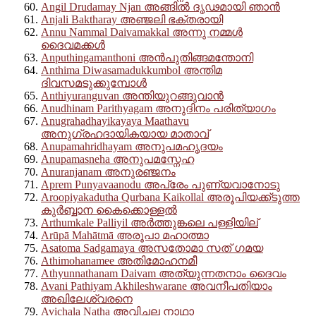
Angil Drudamay Njan അങ്ങിൽ ദൃഢമായി ഞാൻ
Anjali Baktharay അഞ്ജലി ഭക്തരായി
Annu Nammal Daivamakkal അന്നു നമ്മൾ
ദൈവമക്കൾ
Anputhingamanthoni അൻപുതിങ്ങമന്തോനി
Anthima Diwasamadukkumbol അന്തിമ
ദിവസമടുക്കുമ്പോള്‍
Anthiyuranguvan അന്തിയുറങ്ങുവാൻ
Anudhinam Parithyagam അനുദിനം പരിത്യാഗം
Anugrahadhayikayaya Maathavu
അനുഗ്രഹദായികയായ മാതാവ്
Anupamahridhayam അനുപമഹൃദയം
Anupamasneha അനുപമസ്നേഹ
Anuranjanam അനുരഞ്ജനം
Aprem Punyavaanodu അപ്രേം പുണ്യവാനോടു
Aroopiyakadutha Qurbana Kaikollal അരൂപിയക്ക്ടുത്ത
കുർബ്ബാന കൈക്കൊള്ളൽ
Arthumkale Palliyil അര്‍ത്തുങ്കലെ പള്ളിയില്
Arūpā Mahātmā അരൂപാ മഹാത്മാ
Asatoma Sadgamaya അസതോമാ സത് ഗമയ
Athimohanamee അതിമോഹനമീ
Athyunnathanam Daivam അത്യുന്നതനാം ദൈവം
Avani Pathiyam Akhileshwarane അവനീപതിയാം
അഖിലേശ്വരനെ
Avichala Natha അവിചല നാഥാ