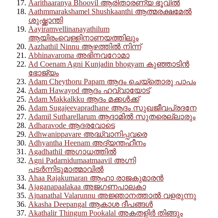
Aarithaaranya Bhoovil ആരിതാരണ്യ ഭൂവിൽ
Aathmmarakshamel Shushkaanthi ആത്മരക്ഷമേൽ
ശുഷ്ക്കാന്തി
Aayiramvellinanayathilum
ആയിരംവെള്ളിനാണയത്തിലും
Aazhathil Ninnu ആഴത്തിൽ നിന്ന്
Abhinavaroma അഭിനവറോമാ
Ad Coenam Agni Kunjadin bhogyam കുഞ്ഞാടിൻ
ഭോജ്യം
Adam Cheythoru Papam ആദം ചെയ്തൊരു പാപം
Adam Hawayod ആദം ഹവ്വായോട്
Adam Makkalkku ആദം മക്കൾക്ക്
Adam Sugajeevapradhane ആദം സുഖജീവപ്രദനേ
Adamil Sutharellarum ആദാമിൽ സുതരെല്ലാരും
Adharavode ആദരവോടെ
Adhwanippavare അദ്ധ്വാനിപ്പവരെ
Adhyantha Heenam അദ്യന്തഹീനം
Agadhathil അഗാധത്തിൽ
Agni Padarnidumaatmaavil അഗ്നി
പടർന്നിടുമാത്മാവിൽ
Ahaa Rajakumaran ആഹാ രാജകുമാരൻ
Ajaganapaalakaa അജഗണപാലകാ
Ajnanathal Valarunnu അജ്ഞാനത്താൽ വളരുന്നു
Akasha Deepangal ആകാശ ദീപങ്ങൾ
Akathalir Thingum Pookalal അകതളിർ തിങ്ങും