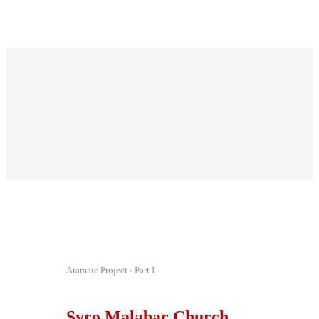
Aramaic Project - Part I
Syro Malabar Church