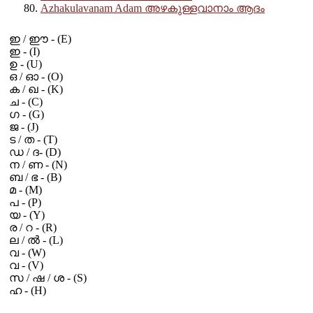
Azhakulavanam Adam അഴകുള്ളവാനാം ആദം
ഇ / ഈ - (E)
ഇ - (I)
ഉ - (U)
ഒ / ഓ - (O)
ക / ഖ - (K)
ച - (C)
ഗ - (G)
ജ - (J)
ട / ത - (T)
ഡ / ദ- (D)
ന / ണ - (N)
ബ / ഭ - (B)
മ - (M)
പ - (P)
യ - (Y)
ര / റ - (R)
ല / ൽ - (L)
വ - (W)
വ - (V)
സ / ഷ / ശ - (S)
ഹ - (H)