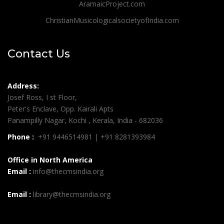
AramaicProject.com
ChristianMusicologicalsocietyofIndia.com
Contact Us
Address:
Josef Ross, I st Floor,
Peter's Enclave, Opp. Kairali Apts
Panampilly Nagar, Kochi , Kerala, India - 682036
Phone :
+91 9446514981 | +91 8281393984
Office in North America
Email :
info@thecmsindia.org
Email :
library@thecmsindia.org