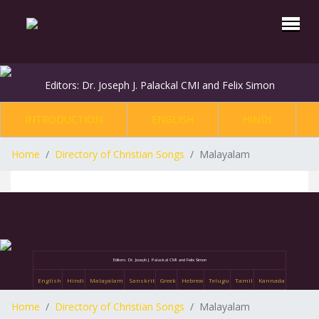
Editors: Dr. Joseph J. Palackal CMI and Felix Simon
INTRODUCTION
ENGLISH
HINDI
Home
Directory of Christian Songs
Malayalam
Editors: Dr. Joseph J. Palackal CMI and Felix Simon
English
Hindi
Malayalam
Sanskrit
Greek
Hebrew
Telugu
Tamil
Kannada
Home
Directory of Christian Songs
Malayalam