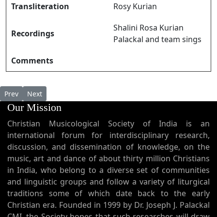
Transliteration
Rosy Kurian
Shalini Rosa Kurian
Recordings
Palackal and team sings
Comments
Previous article: Mizhi Thurakoo മിഴി തുറക്കൂ
Next article: Mridhiye Nukarnnudhanathin മൃതിയെ നുകർ
Prev
Next
Our Mission
Christian Musicological Society of India is an
international forum for interdisciplinary research,
discussion, and dissemination of knowledge, on the
music, art and dance of about thirty million Christians
in India, who belong to a diverse set of communities
and linguistic groups and follow a variety of liturgical
traditions some of which date back to the early
Christian era. Founded in 1999 by Dr. Joseph J. Palackal
CMI, the Society hopes that such researches will draw