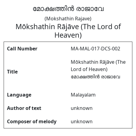
മോക്ഷത്തിൻ രാജാവേ
(Mokshathin Rajave)
Mōkshathin Rājāve (The Lord of
Heaven)
Call Number
MA-MAL-017-DCS-002
Mōkshathin Rājāve (The
Lord of Heaven)
Title
മോക്ഷത്തിൻ രാജാവേ
Language
Malayalam
Author of text
unknown
Composer of melody
unknown