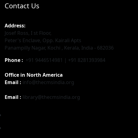
Contact Us
Address:
Josef Ross, I st Floor,
Peter's Enclave, Opp. Kairali Apts
Panampilly Nagar, Kochi , Kerala, India - 682036
Phone :
+91 9446514981 | +91 8281393984
Office in North America
Email :
info@thecmsindia.org
Email :
library@thecmsindia.org