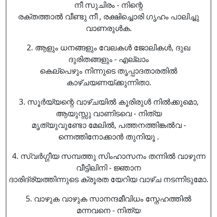
നീ സുചിരം - നിന്റെ
രക്തത്താൽ വീണ്ടു നീ , രക്ഷിച്ചൊരി ഗൃഹം പാലിച്ചു
വാണരുൾക.
2. ആളും ധനങ്ങളും വേലകൾ ജോലികൾ, ദുഖ
ദുരിതങ്ങളും - എല്ലാം
കെല്പെഴും നിന്നുടെ തൃപ്പാദതാരതിൽ
കാഴ്ചയണയ്ക്കുന്നിതാ.
3. സൂർയ്യന്റെ വാഴ്ചയിൽ കൂരിരുൾ നിൽക്കുമൊ,
ആയുസ്സു വാണിടവെ - നിത്യ
മൃത്യുവുണ്ടോ മേലിൽ, പത്തനത്തിങ്കൽവ -
ന്നെത്തിനോക്കാൻ തുനിയൂ .
4. സ്വർഗ്ഗീയ സമ്പത്തു സിംഹാസനം തന്നിൽ വാഴുന്ന
വീട്ടിലിനി - ജ്ഞാന
ദാരിദ്ര്യത്തിന്നുടെ ക്രൂരത യേറിയ വാഴ്ച നടന്നിടുമോ.
5. വാഴുക വാഴുക സാനന്ദമീവിധം സ്നേഹത്തിൽ
മന്നവനെ - നിത്യ