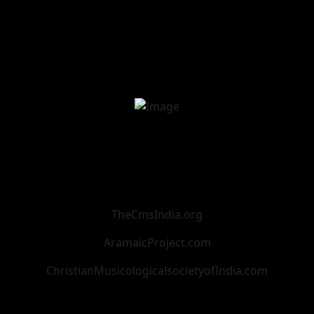
TheCmsIndia.org
AramaicProject.com
ChristianMusicologicalsocietyofIndia.com