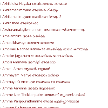
Akhilaloka Nayaka അഖിലലോക നായകാ
Akhilamahimayum അഖിലമഹിമയും
Akhilamahimayum അഖിലമഹിമയും 2
Akhileshaa അഖിലേശാ
Aksharamalayilennennum അക്ഷരമാലയിലെന്നെന്നും
Amalambike അമലാംബികേ
Amalolbhavaye അമലോത്ഭവയെ
Ambikae Nadhae Kanyakae അംബികേ നാഥേ കന്യകേ
Ambike Jagathamike അംബികെ ജഗദംബികെ
Ambili Ammava അമ്പിളി അമ്മാവാ
Amen, Amen ആമേൻ, ആമേൻ
Ammayam Mariye അമ്മയാം മറിയെ
Ammaye O Ammaye അമ്മയെ ഓ അമ്മയെ
Amme Aarenne അമ്മേ ആരെന്നെ
Amme Nee Thrikkanparke-അമ്മേ നീ തൃക്കൺപാർക്ക്
Amme Pallippurathamme അമ്മേ പള്ളിപ്പുറത്തമ്മേ
Amram Suthanam അംറാം സുതാനാം