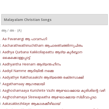
Malayalam Christian Songs
ആ / അ - (A)
Aa Pavanangi ആ പാവനംഗി
Aacharathwathinuchitham ആചാരത്വത്തിന്നുചിതം
Aadhya Qurbana Kaikkollapaattu ആദ്യ കുർബ്ബാന
കൈക്കൊള്ളപ്പാട്ട്
Aadhyantha Heenam ആദ്യന്തഹീനം
Aadiyil Namme ആദിയിൽ നമ്മെ
Aadyathye Rakthasaakshi ആദ്യത്തെ രക്തസാക്ഷി
Aagathamaay ആഗതമായി
Aaghoshamaaya Kurishinte Vazhi ആഘോഷമായ കുരിശിന്റെ വഴി
Aaghoshamaya Sleewapaatha ആഘോഷമായ സ്ലീവാപ്പാഥ
Aakasakkezhilaye ആകാശക്കീഴിലായ്