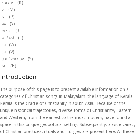
ബ / ഭ - (B)
മ - (M)
പ - (P)
യ - (Y)
ര / റ - (R)
ല / ൽ - (L)
വ - (W)
വ - (V)
സ / ഷ / ശ - (S)
ഹ - (H)
Introduction
The purpose of this page is to present available information on all
categories of Christian songs in Malayalam, the language of Kerala.
Kerala is the Cradle of Christianity in south Asia. Because of the
unique historical trajectories, diverse forms of Christianity, Eastern
and Western, from the earliest to the most modern, have found a
space in this unique geopolitical setting. Subsequently, a wide variety
of Christian practices, rituals and liturgies are present here. All these