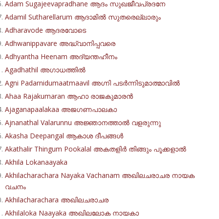
Adam Sugajeevapradhane ആദം സുഖജീവപ്രദനേ
Adamil Sutharellarum ആദാമിൽ സുതരെല്ലാരും
Adharavode ആദരവോടെ
Adhwanippavare അദ്ധ്വാനിപ്പവരെ
Adhyantha Heenam അദ്യന്തഹീനം
Agadhathil അഗാധത്തിൽ
Agni Padarnidumaatmaavil അഗ്നി പടർന്നിടുമാത്മാവിൽ
Ahaa Rajakumaran ആഹാ രാജകുമാരൻ
Ajaganapaalakaa അജഗണപാലകാ
Ajnanathal Valarunnu അജ്ഞാനത്താൽ വളരുന്നു
Akasha Deepangal ആകാശ ദീപങ്ങൾ
Akathalir Thingum Pookalal അകതളിർ തിങ്ങും പൂക്കളാൽ
Akhila Lokanaayaka
Akhilacharachara Nayaka Vachanam അഖിലചരാചര നായക
വചനം
Akhilacharachara അഖിലചരാചര
Akhilaloka Naayaka അഖിലലോക നായകാ