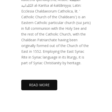
الكلدانية al-Kanīsa al-kaldāniyya; Latin:
Ecclesia Chaldaeorum Catholica, lit. '
Catholic Church of the Chaldeans') is an
Eastern Catholic particular church (sui juris)
in full communion with the Holy See and
the rest of the Catholic Church, with the
Chaldean Patriarchate having been
originally formed out of the Church of the
East in 1552. Employing the East Syriac
Rite in Syriac language in its liturgy, it is
part of Syriac Christianity by heritage.
READ MORE