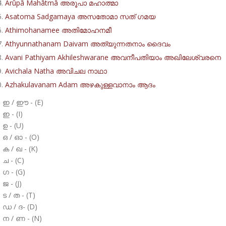
Arūpā Mahātmā അരൂപാ മഹാത്മാ
Asatoma Sadgamaya അസതോമാ സത് ഗമയ
Athimohanamee അതിമോഹനമീ
Athyunnathanam Daivam അത്യുന്നതനാം ദൈവം
Avani Pathiyam Akhileshwarane അവനീപതിയാം അഖിലേശ്വരനെ
Avichala Natha അവിചല നാഥാ
Azhakulavanam Adam അഴകുള്ളവാനാം ആദം
ഇ / ഈ - (E)
ഇ - (I)
ഉ - (U)
ഒ / ഓ - (O)
ക / ഖ - (K)
ച - (C)
ഗ - (G)
ജ - (J)
ട / ത - (T)
ഡ / ദ- (D)
ന / ണ - (N)