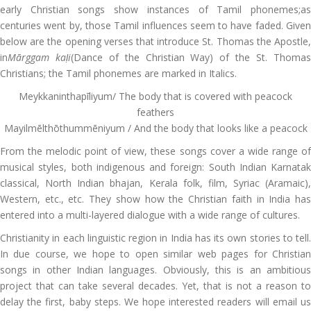
early Christian songs show instances of Tamil phonemes;as
centuries went by, those Tamil influences seem to have faded. Given
below are the opening verses that introduce St. Thomas the Apostle,
in
M
ārggam ka
ḷi
(Dance of the Christian Way) of the St. Thoma
Christians; the Tamil phonemes are marked in Italics.
Meykkaninthapīliyum/ The body that is covered with peacock
feathers
Mayilmēlthōthummēniyum / And the body that looks like a peacock
From the melodic point of view, these songs cover a wide range of
musical styles, both indigenous and foreign: South Indian Karnatak
classical, North Indian bhajan, Kerala folk, film, Syriac (Aramaic),
Western, etc., etc. They show how the Christian faith in India has
entered into a
multi-layered dialogue with a wide range of cultures.
Christianity in each linguistic region in India has its own stories to tell.
In due course, we hope to open similar web pages for Christian
songs in other Indian languages. Obviously, this is an ambitious
project that can take several decades. Yet, that is not a reason to
delay the first, baby steps. We hope interested readers will email us