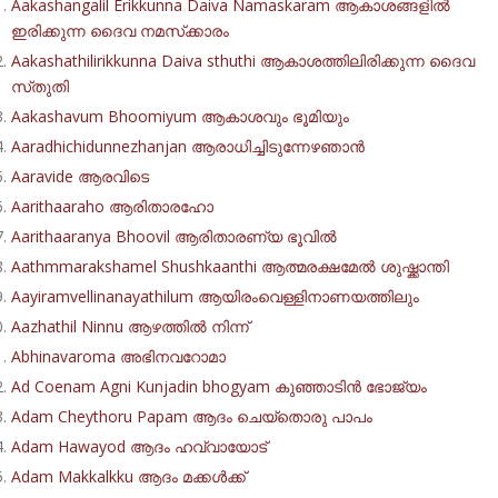
Aakashangalil Erikkunna Daiva Namaskaram ആകാശങ്ങളിൽ
ഇരിക്കുന്ന ദൈവ നമസ്‌ക്കാരം
Aakashathilirikkunna Daiva sthuthi ആകാശത്തിലിരിക്കുന്ന ദൈവ
സ്‌തുതി
Aakashavum Bhoomiyum ആകാശവും ഭൂമിയും
Aaradhichidunnezhanjan ആരാധിച്ചിടുന്നേഴഞാൻ
Aaravide ആരവിടെ
Aarithaaraho ആരിതാരഹോ
Aarithaaranya Bhoovil ആരിതാരണ്യ ഭൂവിൽ
Aathmmarakshamel Shushkaanthi ആത്മരക്ഷമേൽ ശുഷ്ക്കാന്തി
Aayiramvellinanayathilum ആയിരംവെള്ളിനാണയത്തിലും
Aazhathil Ninnu ആഴത്തിൽ നിന്ന്
Abhinavaroma അഭിനവറോമാ
Ad Coenam Agni Kunjadin bhogyam കുഞ്ഞാടിൻ ഭോജ്യം
Adam Cheythoru Papam ആദം ചെയ്തൊരു പാപം
Adam Hawayod ആദം ഹവ്വായോട്
Adam Makkalkku ആദം മക്കൾക്ക്