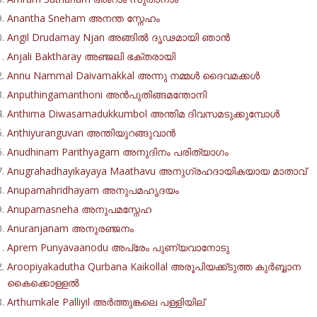
Anantha Sneham അനന്ത സ്നേഹം
Angil Drudamay Njan അങ്ങിൽ ദൃഢമായി ഞാൻ
Anjali Baktharay അഞ്ജലി ഭക്തരായി
Annu Nammal Daivamakkal അന്നു നമ്മൾ ദൈവമക്കൾ
Anputhingamanthoni അൻപുതിങ്ങമന്തോനി
Anthima Diwasamadukkumbol അന്തിമ ദിവസമടുക്കുമ്പോള്‍
Anthiyuranguvan അന്തിയുറങ്ങുവാൻ
Anudhinam Parithyagam അനുദിനം പരിത്യാഗം
Anugrahadhayikayaya Maathavu അനുഗ്രഹദായികയായ മാതാവ്
Anupamahridhayam അനുപമഹൃദയം
Anupamasneha അനുപമസ്നേഹ
Anuranjanam അനുരഞ്ജനം
Aprem Punyavaanodu അപ്രേം പുണ്യവാനോടു
Aroopiyakadutha Qurbana Kaikollal അരൂപിയക്ക്ടുത്ത കുർബ്ബാന
കൈക്കൊള്ളൽ
Arthumkale Palliyil അര്‍ത്തുങ്കലെ പള്ളിയില്