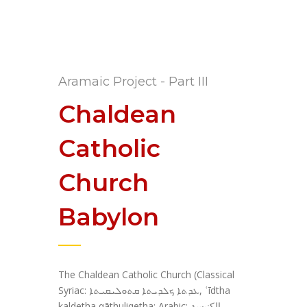
Aramaic Project - Part III
Chaldean
Catholic
Church
Babylon
The Chaldean Catholic Church (Classical
Syriac: ܥܕܬܐ ܟܠܕܝܬܐ ܩܬܘܠܝܩܝܬܐ‎, ʿīdtha
kaldetha qāthuliqetha; Arabic: الكنيسة