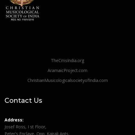
TheCmsIndia.org
AramaicProject.com
ChristianMusicologicalsocietyofIndia.com
Contact Us
Address:
Josef Ross, I st Floor,
Peter's Enclave, Opp. Kairali Apts