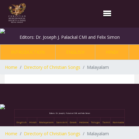
Editors: Dr. Joseph J. Palackal CMI and Felix Simon
INTRODUCTION
ENGLISH
HINDI
Home
Directory of Christian Songs
Malayalam
Editors: Dr. Joseph J. Palackal CMI and Felix Simon
English
Hindi
Malayalam
Sanskrit
Greek
Hebrew
Telugu
Tamil
Kannada
Home
Directory of Christian Songs
Malayalam