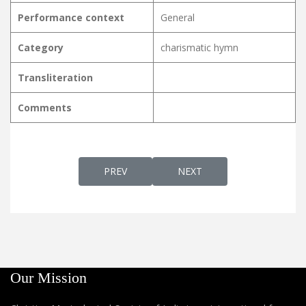
Performance context
General
Category
charismatic hymn
Transliteration
Comments
PREVIOUS ARTICLE: O MAATHAVE ഓ മാതാവ
NEXT ARTICLE: O! SAAYOOJ
PREV
NEXT
Our Mission