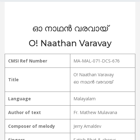
ഓ നാഥൻ വരവായ്
O! Naathan Varavay
CMSI Ref Number
MA-MAL-071-DCS-676
O! Naathan Varavay
Title
ഓ നാഥൻ വരവായ്
Language
Malayalam
Author of text
Fr. Mathew Mulavana
Composer of melody
Jerry Amaldev
Singers
Satish Bhat & chorus