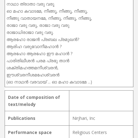
നാഥാ ത്രാതാ വരു വരൂ
ഓ മഹാ കവാടമേ, നീങ്ങൂ, നീങ്ങൂ, നീങ്ങൂ,
നീങ്ങു വാതായനമേ, നീങ്ങൂ, നീങ്ങൂ, നീങ്ങൂ,
രാജാ വരു വരു, രാജാ വരു വരു
രാജാധിരാജാ വരു വരൂ.
ആരഹോ രാജൻ പ്രബല പ്രമുഖൻ?
ആരിഹ വരുവോനീമഹാൻ ?
ആരഹോ ആരഹോ ഈ മഹാൻ ?
പാരിതിലീശൻ പരമ പ്രഭു താൻ
ശക്തിമഹത്തമനീശ്വരൻ,
ഈശ്വരനീശമഹേശ്വരൻ
(ഓ നാഥൻ വരവായ് ... ഓ മഹാ കവാടമേ ...)
Date of composition of
text/melody
Publications
Nirjhari, Inc
Performance space
Religious Centers