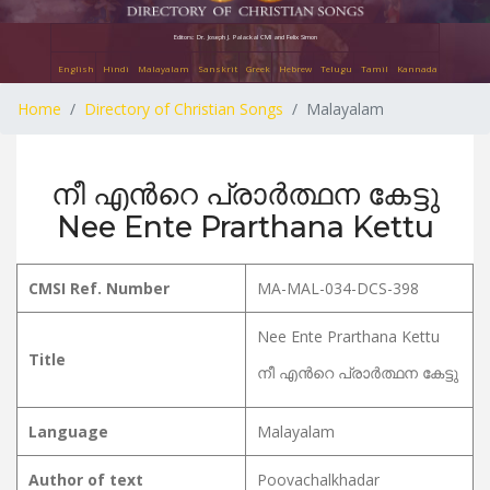
Editors: Dr. Joseph J. Palackal CMI and Felix Simon
English
Hindi
Malayalam
Sanskrit
Greek
Hebrew
Telugu
Tamil
Kannada
Home
Directory of Christian Songs
Malayalam
നീ എന്‍റെ പ്രാര്‍ത്ഥന കേട്ടു
Nee Ente Prarthana Kettu
CMSI Ref. Number
MA-MAL-034-DCS-398
Nee Ente Prarthana Kettu
Title
നീ എന്‍റെ പ്രാര്‍ത്ഥന കേട്ടു
Language
Malayalam
Author of text
Poovachalkhadar