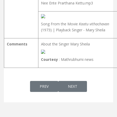
Nee Ente Prarthana Kettu.mp3
Song From the Movie
Kaatu vithachavan
(1973) | Playback Singer - Mary Sheila
Comments
About the Singer Mary Sheila
Courtesy
: Mathrubhumi news
PREVIOUS ARTICLE: NEE ENNE THEDI VANNU
NEXT ARTICLE: NEE THANN
PREV
NEXT