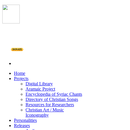
DONATE
Home
Projects
Digital Library
Aramaic Project
Encyclopedia of Syriac Chants
Directory of Christian Songs
Resources for Researchers
Christian Art / Music
Iconography
Personalities
Releases