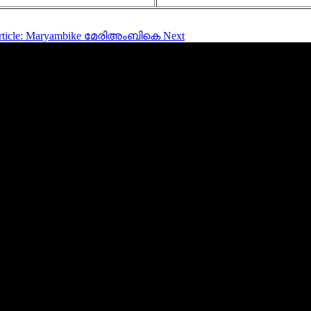
article: Maryambike മേരിഅംബികെ
Next