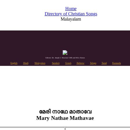
Home
Directory of Christian Songs
Malayalam
Editors: Dr. Joseph J. Palackal CMI and Felix Simon
English
Hindi
Malayalam
Sanskrit
Greek
Hebrew
Telugu
Tamil
Kannada
മേരി നാഥേ മാതാവേ
Mary Nathae Mathavae