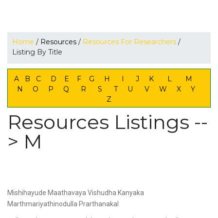
Home
/
Resources
/
Resources For Researchers
/
Listing By Title
A
B
C
D
E
F
G
H
I
J
K
L
M
N
O
P
Q
R
S
T
U
V
W
X
Y
Z
Resources Listings --
> M
Mishihayude Maathavaya Vishudha Kanyaka
Marthmariyathinodulla Prarthanakal