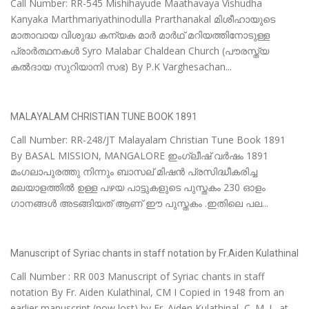
Call Number: RR-545 Mishihayude Maathavaya Vishudha
Kanyaka Marthmariyathinodulla Prarthanakal മിശീഹായുടെ
മാതാവായ വിശുദ്ധ കന്യക മാർ മാർഥ്‌ മറിയത്തിനോടുള്ള
പ്രാർത്ഥനകൾ Syro Malabar Chaldean Church (പൗരസ്ത്യ
കൽദായ സുറിയാനി സഭ) By P.K Varghesachan...
MALAYALAM CHRISTIAN TUNE BOOK 1891
Call Number: RR-248/JT Malayalam Christian Tune Book 1891
By BASAL MISSION, MANGALORE ഇംഗ്ലീഷ് വർഷം 1891
മംഗലാപുരത്തു നിന്നും ബാസല് മിഷൻ പ്രസിദ്ധീകരിച്ച
മലയാളത്തിൽ ഉള്ള പഴയ പാട്ടുകളുടെ പുസ്തകം 230 ഓളം
ഗാനങ്ങൾ അടങ്ങിയത് ആണ് ഈ പുസ്തകം .ഇതിലെ പല...
Manuscript of Syriac chants in staff notation by Fr.Aiden Kulathinal
Call Number : RR 003 Manuscript of Syriac chants in staff
notation By Fr. Aiden Kulathinal, CM I Copied in 1948 from an
earlier manuscript (now lost) by Fr. Aiden Kulathinal, C. M. I., at