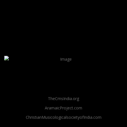
TheCmsIndia.org
AramaicProject.com
ChristianMusicologicalsocietyofIndia.com