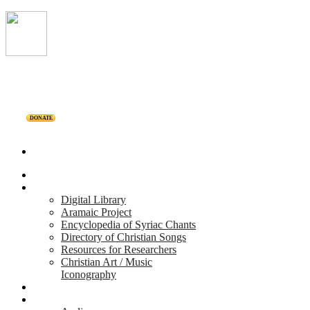
DONATE
Home
Projects
Digital Library
Aramaic Project
Encyclopedia of Syriac Chants
Directory of Christian Songs
Resources for Researchers
Christian Art / Music
Iconography
Personalities
Releases