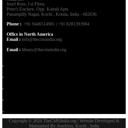
Josef Ross, I st Floor,
Peter's Enclave, Opp. Kairali Apts
Panampilly Nagar, Kochi , Kerala, India - 682036
Phone :
+91 9446514981 | +91 8281393984
Office in North America
Email :
info@thecmsindia.org
Email :
library@thecmsindia.org
Copyright © 2024 TheCMSIndia.org | Website Developed &
Maintained By Josefross, Kochi , India