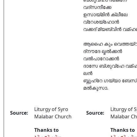
വദ്സന്ദീക്കേ
ഉസായ്മിൻ ക്ലീലേ
വ്റേശയ്ഹോൻ
വക്കദ് മ്യബ്വിൻ വമ്ഹ
ആഹൈ കും വെത്തയ്വ
ദ്നൗദേ ല്മൽക്കൻ
വൽപാറോക്കൻ
ദാസേ ബ്ശുവ്ഹേ വമ്ഹ
ലൻ
ബ്നുഹ്റേ ഗയ്യാ ബേസ്
മൽകൂസാ.
Liturgy of Syro
Liturgy of 
Source:
Source:
Malabar Church
Malabar C
Thanks to
Thanks to