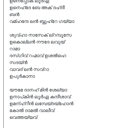
ഉനെപ്പോക് ലൂർഏ
ഉനെഹ്ദേ ബേ അക് ദഹ്ദീ
ബൻ
വമ്ഹന്ദേ ലൻ ബ്നുഹ്റേ ഗയ്യാ
ശുവ്ഹാ നാസേക് ല്റമ്പൂസേ
ഉകൊല്ലൻ നൗദേ ലവുയ്
റാമാ
ദസ്ഗിവ് റഹ്മാവ് ഉശൽഹെ
സദയ്ൻ
വാവദ് ലൻ സവ്റാ
ഉപുർകാനാ
യൗമേ ദാനഹ് മിൻ ശേല്യാ
ഉനാപ്കിൻ ലൂർഏ കന്ദീശാവ്
ഉമന്ഹ്റീൻ ലമ്പേയ്ദയ്ഹോൻ
കോൽ ദാമൽ വാലീവ്
വെത്തയ്യവ്