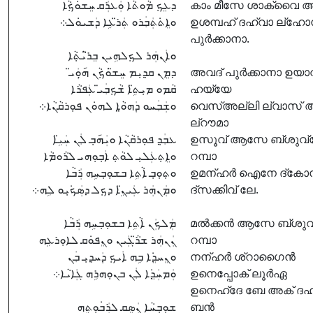
ܕܥܸܟ݂ ܡܵܘܬܵܐ ܘܲܥܪܲܩ ܚܸܫܘܿܟ݂ܵܐ
കാം മീസേ ശാക്വൈ അ
ܘܐܸܬ݁ܬܲܒܲܪܘ ܬܲܪ̈ܥܹܐ ܕܲܫܝܘܿܠ܀
ഉശമ്പഹ് ദഹ്വാ ല്ഹ
പുർക്കാനാ.
ܘܐܲܢܗܲܪ ܠܟ݂ܠܗܹܝܢ ܒܸܪ̈ܝܵܬ݂ܵܐ
ܕܡܸܢ ܩܕ݂ܝܼܡ ܚܸܫ̈ܘܿܟ݂ܵܢ ܗ̣݇ܘܲܝ̈
അവദ് പുർക്കാനാ ഉയാ
ܩܵܡܘ ܡܝܼܬܹ̈ܐ ܫܵܟ݂ܒܲܝ̈ ܥܲܦܪܵܐ
ഹയ്യേ
ܘܫܲܒܲܚܘ ܕܲܗܘ̤ܵܐ ܠܗܘܿܢ ܦܘܼܪܩܵܢܵܐ܀
വെസ്അല്ലി ല്വാസ് 
ല്റൗമാ
ܥܒܲܕ݂ ܦܘܼܪܩܵܢܵܐ ܘܝܲܗ݇ܒ݂ ܠܲܢ ܚܲܝܹ̈ܐ
ഉസൂവ് ആസേ ബ്ശുവ്
ܘܐܸܬ݂ܥܲܠܝܼ ܠܘܵܬ݂ ܐܲܒ݂ܘܼܗܝ ܠܪܵܘܡܵܐ
റമ്പാ
ܘܬ݂ܘܼܒ݂ ܐܵܬܹܐ ܒܫܘܼܒ݂ܚܹܗ ܪܲܒܵܐ
ഉമന്ഹർ ഐനേ ദ്കോ
ܘܡܲܢܗܲܪ ܥܲܝܢܹ̈ܐ ܕܟ݂ܠ ܕܣܲܟ݁ܝܼܘ ܠܹܗ܀
ദ്സക്കിവ് ലേ.
ܡܲܠܟܲܢ ܐܵܬܹܐ ܒܫܘܼܒ݂ܚܹܗ ܪܲܒܵܐ
മൽക്കൻ ആസേ ബ്ശുവ
ܢܲܢܗܲܪ ܫܪ̈ܵܓܲܝܢ ܘܢܸܦܘܿܩ ܠܐܘܼܪܥܹܗ
റമ്പാ
ܘܢܸܚܕܸ݁ܐ ܒܹܗ ܐܲܝܟ݂ ܕܲܚܕ݂ܝܼ ܒܲܢ
നന്ഹർ ശ്റാഗൈൻ
ܘܲܡܚܲܕܸ݁ܐ ܠܲܢ ܒܢܘܼܗܪܹܗ ܓܲܐܝܵܐ܀
ഉനെപ്പോക് ലൂർഏ
ഉനെഹ്ദേ ബേ അക് ദഹ്
ܫܘܼܒ݂ܚܵܐ ܢܲܣܸܩ ܠܪܲܒ݁ܘܼܬܹܗ
ബൻ