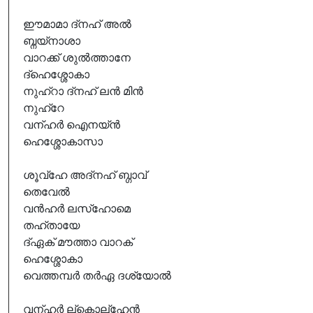
ഈമാമാ ദ്നഹ് അൽ
ബ്നയ്നാശാ
വാറക്ക് ശുൽത്താനേ
ദ്ഹെശ്ശോകാ
നുഹ്റാ ദ്നഹ് ലൻ മിൻ
നുഹ്റേ
വന്ഹർ ഐനയ്ൻ
ഹെശ്ശോകാസാ
ശൂവ്ഹേ അദ്നഹ് ബ്ഗാവ്
തെവേൽ
വൻഹർ ലസ്ഹോമെ
തഹ്തായേ
ദ്ഏക് മൗത്താ വാറക്
ഹെശ്ശോകാ
വെത്തമ്പർ തർഏ ദശ്യോൽ
വന്ഹർ ല്കൊല്ഹേൻ