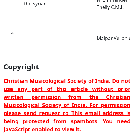
Fr. Emmanuel
the Syrian
Thelly C.M.I.
2
MalpanVellanick
Copyright
Christian Musicological Society of India. Do not
use any part of this article without prior
written permission from the Christian
Musicological Society of India. For permission
please send request to
This email address is
being protected from spambots. You need
JavaScript enabled to view it.