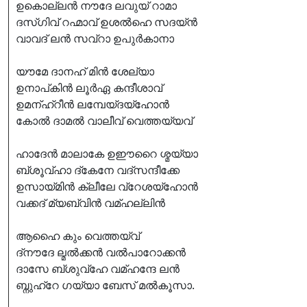
ഉകൊല്ലൻ നൗദേ ലവുയ് റാമാ
ദസ്ഗിവ് റഹ്മാവ് ഉശൽഹെ സദയ്ൻ
വാവദ് ലൻ സവ്റാ ഉപുർകാനാ
യൗമേ ദാനഹ് മിൻ ശേല്യാ
ഉനാപ്കിൻ ലൂർഏ കന്ദീശാവ്
ഉമന്ഹ്റീൻ ലമ്പേയ്ദയ്ഹോൻ
കോൽ ദാമൽ വാലീവ് വെത്തയ്യവ്
ഹാദേൻ മാലാകേ ഉഈറൈ ശ്മയ്യാ
ബ്ശൂവ്ഹാ ദ്കേനേ വദ്സന്ദീക്കേ
ഉസായ്മിൻ ക്ലീലേ വ്റേശയ്ഹോൻ
വക്കദ് മ്യബ്വിൻ വമ്ഹല്ലിൻ
ആഹൈ കും വെത്തയ്വ്
ദ്നൗദേ ല്മൽക്കൻ വൽപാറോക്കൻ
ദാസേ ബ്ശുവ്ഹേ വമ്ഹന്ദേ ലൻ
ബ്നുഹ്റേ ഗയ്യാ ബേസ് മൽകൂസാ.