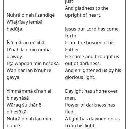
just
And gladness to the
Nuhrā d'nah l'zandiqē
upright of heart.
W'laţrīsay lembā
hadūţa.
Jesus our Lord has come
forth
Īśō māran m'śihā
From the bosom of his
D'nah lan min umba
Father.
d'awūy
He came and brought us
Eţā wapqan min heśokā
out of darkness,
Wan'har lan b'nuhrē
And enlightened us by his
gayyā.
glorious light.
Yīmmāmmā d'nah al
Daylight has shone over
b'naynāśā
men,
Wāraq śulthānē
Power of darkness has
d'heśōkā
fled,
Nuhrā d'nah lan min
A light has dawned on us
nuhrē
from his light,