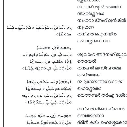
വാറക്ക് ശുൽത്താനേ
ദ്ഹെശ്ശോകാ
നുഹ്റാ ദ്നഹ് ലൻ മിൻ
ܢܘܼܗܪܵܐ ܕܢܲܚ ܠܙܲܕ݁ܝܼܩܹ̈ܐ ܘܠܲܬ݂ܪ̈ܝܼܨܲܝ ܠܸܒܵܐ
നുഹ്റേ
ܚܲܕ݂ܘܼܬ݂ܵܐ܀
വന്ഹർ ഐനയ്ൻ
ഹെശ്ശോകാസാ
ܝܼܫܘܿܥ ܡܵܪܲܢ ܡܫܝܼܚܵܐ
ܕܢܲܚ ܠܲܢ ܡ݂ܢ ܥܘܼܒܵܐ ܕܐܲܒ݂ܘܼܗܝ
ശൂവ്ഹേ അദ്നഹ് ബ്ഗാവ
ܐܸܬ݂ܵܐ ܘܐܲܦܩܲܢ ܡ݂ܢ ܚܸܫܘܿܟ݂ܵܐ
തെവേൽ
ܘܐܲܢܗܲܪ ܠܲܢ ܒܢܘܼܗܪܹܗ ܓܲܐܝܵܐ܀
വൻഹർ ലസ്ഹോമെ
തഹ്തായേ
ܐܝܼܡܵܡܵܐ ܕܢܲܚ ܥܲܠ ܒܢܲܝ̈ܢܵܫܵܐ
ദ്ഏക് മൗത്താ വാറക്
ܘܲܥܪܲܩ ܫܘܼܠܛܵܢܹܗ ܕܚܸܫܘܿܟ݂ܵܐ
ഹെശ്ശോകാ
ܢܘܼܗܪܵܐ ܕܢܲܚ ܠܲܢ ܡ݂ܢ ܢܘܼܗܪܹܗ
വെത്തമ്പർ തർഏ ദശ
ܘܐܲܢܗܲܪ ܥܲܝܢܲܝ̈ܢ ܚܸܫ̈ܘܿܟ݂ܵܬ݂ܵܐ܀
വന്ഹർ ല്കൊല്ഹേൻ
ܫܘܼܒ݂ܚܹܗ ܐܲܕ݂ܢܲܚ ܒܓ݂ܵܘ ܬܹܒܹܝܠ
ബെർയാസാ
ܘܐܲܢܗܲܪ ܠܲܬ݂ܗܘܿܡܹ̈ܐ ܬܲܚܬܵܝܹ̈ܐ
ദ്മിൻ കദിം ഹെശ്ശോകാ