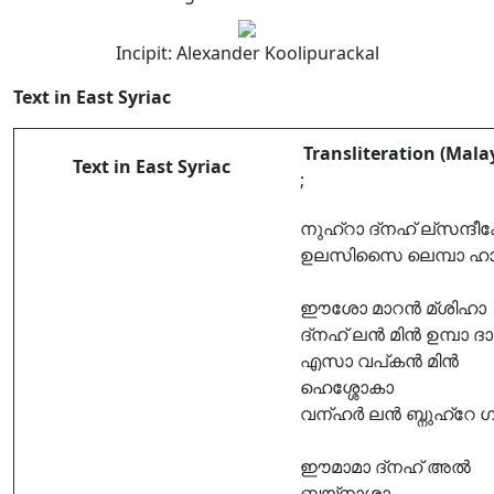
Incipit: Alexander Koolipurackal
Text in East Syriac
Transliteration (Mal
Text in East Syriac
;
നുഹ്റാ ദ്നഹ് ല്സന്ദീക്
ഉലസിസൈ ലെമ്പാ ഹ
ഈശോ മാറൻ മ്ശിഹാ
ദ്നഹ് ലൻ മിൻ ഉമ്പാ ദ
എസാ വപ്കൻ മിൻ
ഹെശ്ശോകാ
വന്ഹർ ലൻ ബ്നുഹ്റേ 
ഈമാമാ ദ്നഹ് അൽ
ബ്നയ്നാശാ