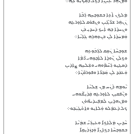
ܘܡܲܢܗܲܪ ܥܲܝܢܹ̈ܐ ܕܟ݂ܠ ܕܣܲܟ݁ܝܼܘ ܠܹܗ܀
ܡܲܠܟܲܢ ܐܵܬܹܐ ܒܫܘܼܒ݂ܚܹܗ ܪܲܒܵܐ
ܢܲܢܗܲܪ ܫܪ̈ܵܓܲܝܢ ܘܢܸܦܘܿܩ ܠܐܘܼܪܥܹܗ
ܘܢܸܚܕܸ݁ܐ ܒܹܗ ܐܲܝܟ݂ ܕܲܚܕ݂ܝܼ ܒܲܢ
ܘܲܡܚܲܕܸ݁ܐ ܠܲܢ ܒܢܘܼܗܪܹܗ ܓܲܐܝܵܐ܀
ܫܘܼܒ݂ܚܵܐ ܢܲܣܸܩ ܠܪܲܒ݁ܘܼܬܹܗ
ܘܟ݂ܠܲܢ ܢܵܘܕܸ݁ܐ ܠܐܲܒ݂ܘܼܗܝ ܪܵܡܵܐ
ܕܲܣܓ݂ܝܼܘ ܪ̈ܲܚܡܵܘܗܝ ܘܫܲܠܚܹܗ ܨܹܐܕܲܝܢ
ܘܲܥܒܲܕ݂ ܠܲܢ ܣܲܒ݂ܪܵܐ ܘܦܘܼܪܩܵܢܵܐ܀
ܝܵܘܡܹܗ ܕܵܢܲܚ ܡ݂ܢ ܫܸܠܝܵܐ
ܘܢܵܦܩܝܼܢ ܠܐܘܼܪܥܹܗ ܩܲܕ݁ܝܼ̈ܫܵܘܗܝ
ܘܡܲܢܗ̱ܪܝܼܢ ܠܲܡܦܹܝܕܲܝ̈ܗܘܿܢ
ܟܠ ܕܲܥܡܲܠܘ ܘܲܠܐܝܼܘ ܘܐܸܬ݁ܛܲܝܲܒ݂ܘ܀
ܚܵܕܹܝܢ ܡܲܠܲܐܟܹ̈ܐ ܘܥܝܼܪ̈ܲܝ ܫܡܲܝܵܐ
ܒܫܘܼܒ݂ܚܵܐ ܕܟܹܐܢܹ̈ܐ ܘܲܕ݂ܙܲܕ݁ܝܼܩܹ̈ܐ