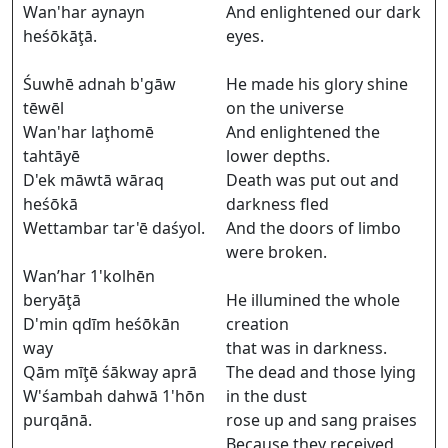
Wan'har aynayn
And enlightened our dark
heśōkāţā.
eyes.
Śuwhē adnah b'gāw
He made his glory shine
tēwēl
on the universe
Wan'har laţhomē
And enlightened the
tahtāyē
lower depths.
D'ek māwtā wāraq
Death was put out and
heśōkā
darkness fled
Wettambar tar'ē daśyol.
And the doors of limbo
were broken.
Wan’har 1'kolhēn
beryāţā
He illumined the whole
D'min qdīm heśōkān
creation
way
that was in darkness.
Qām mīţē śākway aprā
The dead and those lying
W'śambah dahwā 1'hōn
in the dust
purqānā.
rose up and sang praises
Because they received