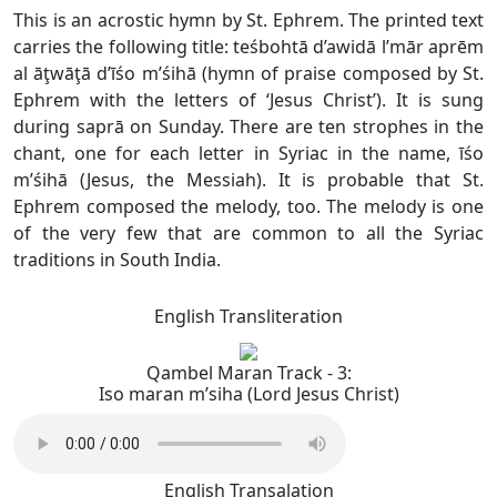
This is an acrostic hymn by St. Ephrem. The printed text
carries the following title: teśbohtā d’awidā l’mār aprēm
al āţwāţā d’īśo m’śihā (hymn of praise composed by St.
Ephrem with the letters of ‘Jesus Christ’). It is sung
during saprā on Sunday. There are ten strophes in the
chant, one for each letter in Syriac in the name, īśo
m’śihā (Jesus, the Messiah). It is probable that St.
Ephrem composed the melody, too. The melody is one
of the very few that are common to all the Syriac
traditions in South India.
English Transliteration
Qambel Maran Track - 3:
Iso maran m’siha (Lord Jesus Christ)
English Transalation