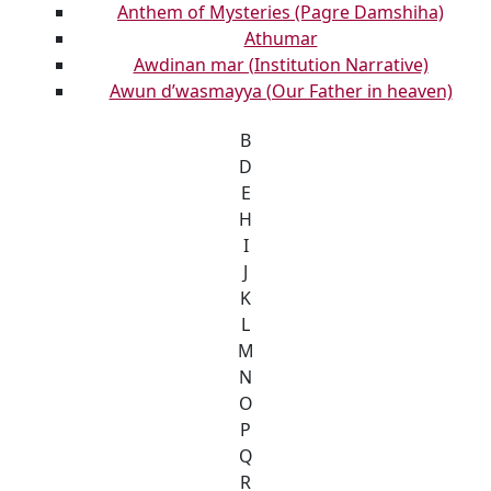
Anthem of Mysteries (Pagre Damshiha)
Athumar
Awdinan mar (Institution Narrative)
Awun d’wasmayya (Our Father in heaven)
B
D
E
H
I
J
K
L
M
N
O
P
Q
R