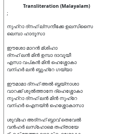
Transliteration (Malayalam)
;
നുഹ്റാ ദ്നഹ് ല്സന്ദീക്കേ ഉലസിസൈ
ലെമ്പാ ഹാദൂസാ
ഈശോ മാറൻ മ്ശിഹാ
ദ്നഹ് ലൻ മിൻ ഉമ്പാ ദാവൂയീ
എസാ വപ്കൻ മിൻ ഹെശ്ശോകാ
വന്ഹർ ലൻ ബ്നുഹ്റേ ഗയ്യാ
ഈമാമാ ദ്നഹ് അൽ ബ്നയ്നാശാ
വാറക്ക് ശുൽത്താനേ ദ്ഹെശ്ശോകാ
നുഹ്റാ ദ്നഹ് ലൻ മിൻ നുഹ്റേ
വന്ഹർ ഐനയ്ൻ ഹെശ്ശോകാസാ
ശൂവ്ഹേ അദ്നഹ് ബ്ഗാവ് തെവേൽ
വൻഹർ ലസ്ഹോമെ തഹ്തായേ