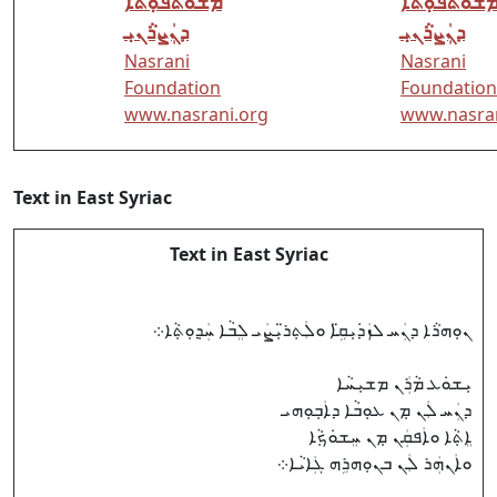
ܫܵܘܬܵܦܘܼܬܵܐ
ܡܫܵܘܬܵܦܘܼܬܵܐ
ܕܢܲܨܪܵܢܝܼ
ܕܢܲܨܪܵܢܝܼ
Nasrani
Nasrani
Foundation
Foundation
www.nasrani.org
www.nasran
Text in East Syriac
Text in East Syriac
ܢܘܼܗܪܵܐ ܕܢܲܚ ܠܙܲܕ݁ܝܼܩܹ̈ܐ ܘܠܲܬ݂ܪ̈ܝܼܨܲܝ ܠܸܒܵܐ ܚܲܕ݂ܘܼܬ݂ܵܐ܀
ܝܼܫܘܿܥ ܡܵܪܲܢ ܡܫܝܼܚܵܐ
ܕܢܲܚ ܠܲܢ ܡ݂ܢ ܥܘܼܒܵܐ ܕܐܲܒ݂ܘܼܗܝ
ܐܸܬ݂ܵܐ ܘܐܲܦܩܲܢ ܡ݂ܢ ܚܸܫܘܿܟ݂ܵܐ
ܘܐܲܢܗܲܪ ܠܲܢ ܒܢܘܼܗܪܹܗ ܓܲܐܝܵܐ܀