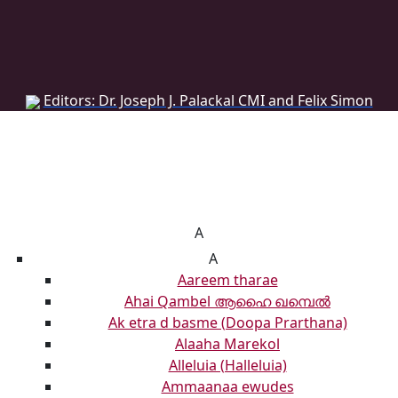
DONATE
DONATE
Editors: Dr. Joseph J. Palackal CMI and Felix Simon
List of Syriac Chants
A
A
Aareem tharae
Ahai Qambel ആഹൈ ഖമ്പെൽ
Ak etra d basme (Doopa Prarthana)
Alaaha Marekol
Alleluia (Halleluia)
Ammaanaa ewudes