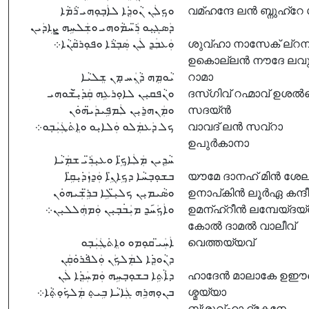
ܘܟ݂ܠܲܢ ܢܵܘܕܸ݁ܐ ܠܐܲܒ݂ܘܼܗܝ ܪܵܡܵܐ
വമ്ഹന്ദേ ലൻ ബ്നുഹ്റേ
ܕܲܣܓ݂ܝܼܘ ܪ̈ܲܚܡܵܘܗܝ ܘܫܲܠܚܹܗ ܨܹܐܕܲܝܢ
ܘܲܥܒܲܕ݂ ܠܲܢ ܣܲܒ݂ܪܵܐ ܘܦܘܼܪܩܵܢܵܐ܀
ശുവ്ഹാ നാസേക് ല്റമ
ഉകൊല്ലൻ നൗദേ ലവു
ܝܵܘܡܹܗ ܕܵܢܲܚ ܡ݂ܢ ܫܸܠܝܵܐ
റാമാ
ܘܢܵܦܩܝܼܢ ܠܐܘܼܪܥܹܗ ܩܲܕ݁ܝܼ̈ܫܵܘܗܝ
ദസ്ഗിവ് റഹ്മാവ് ഉശ
ܘܡܲܢܗ̱ܪܝܼܢ ܠܲܡܦܹܝܕܲܝ̈ܗܘܿܢ
സദയ്ൻ
ܟܠ ܕܲܥܡܲܠܘ ܘܲܠܐܝܼܘ ܘܐܸܬ݁ܛܲܝܲܒ݂ܘ܀
വാവദ് ലൻ സവ്റാ
ഉപുർകാനാ
ܚܵܕܹܝܢ ܡܲܠܲܐܟܹ̈ܐ ܘܥܝܼܪ̈ܲܝ ܫܡܲܝܵܐ
ܒܫܘܼܒ݂ܚܵܐ ܕܟܹܐܢܹ̈ܐ ܘܲܕ݂ܙܲܕ݁ܝܼܩܹ̈ܐ
യൗമേ ദാനഹ് മിൻ ശേല
ܘܣܵܝܡܝܼܢ ܟܠܝܼ̈ܠܹܐ ܒܪܹ̈ܫܲܝܗܘܿܢ
ഉനാപ്കിൻ ലൂർഏ കന്ദ
ܘܐܲܟܲܚ݇ܕ݂ ܡܝܲܒ݁ܒ݂ܝܼܢ ܘܲܡܗܲܠܠܝܼܢ܀
ഉമന്ഹ്റീൻ ലമ്പേയ്ദ
കോൽ ദാമൽ വാലീവ്
ܐܲܚܲܝ̈ ܩܘܼܡܘ ܘܐܸܬ݁ܛܲܝܲܒ݂ܘ
വെത്തയ്യവ്
ܕܢܵܘܕܸ݁ܐ ܠܡܲܠܟܲܢ ܘܲܠܦܵܪܘܿܩܲܢ
ܕܐܵܬܹܐ ܒܫܘܼܒ݂ܚܹܗ ܘܲܡܚܲܕܸ݁ܐ ܠܲܢ
ഹാദേൻ മാലാകേ ഉ
ܒܢܘܼܗܪܹܗ ܓܲܐܝܵܐ ܒܹܝܬ݂ ܡܲܠܟ݁ܘܼܬ݂ܵܐ܀
ശ്മയ്യാ
ബ്ശൂവ്ഹാ ദ്കേനേ