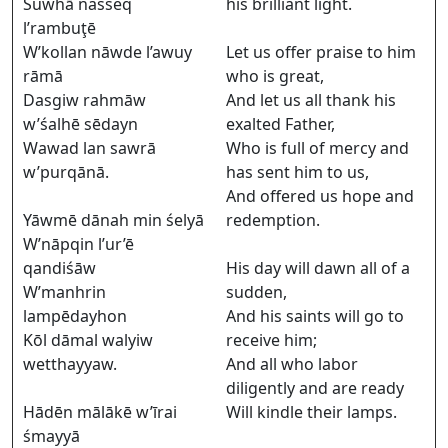
Śuwhā nasseq
his brilliant light.
l’rambuţē
W’kollan nāwde l’awuy
Let us offer praise to him
rāmā
who is great,
Dasgiw rahmāw
And let us all thank his
w’śalhē sēdayn
exalted Father,
Wawad lan sawrā
Who is full of mercy and
w’purqānā.
has sent him to us,
And offered us hope and
Yāwmē dānah min śelyā
redemption.
W’nāpqin l’ur’ē
qandiśāw
His day will dawn all of a
W’manhrin
sudden,
lampēdayhon
And his saints will go to
Kōl dāmal walyiw
receive him;
wetthayyaw.
And all who labor
diligently and are ready
Hādēn mālākē w’īrai
Will kindle their lamps.
śmayyā