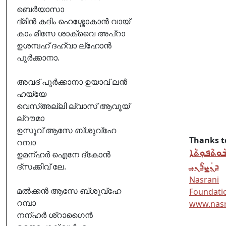
ബെർയാസാ
ദ്മിൻ കദിം ഹെശ്ശോകാൻ വായ്
കാം മീസേ ശാക്വൈ അപ്റാ
ഉശമ്പഹ് ദഹ്വാ ല്ഹോൻ
പുർക്കാനാ.
അവദ് പുർക്കാനാ ഉയാവ് ലൻ
ഹയ്യേ
വെസ്അല്ലി ല്വാസ് ആവൂയ്
ല്റൗമാ
ഉസൂവ് ആസേ ബ്ശുവ്ഹേ
Thanks t
റമ്പാ
ܘܬܵܦܘܼܬܵܐ
ഉമന്ഹർ ഐനേ ദ്കോൻ
ദ്സക്കിവ് ലേ.
ܕܢܲܨܪܵܢܝܼ
Nasrani
മൽക്കൻ ആസേ ബ്ശുവ്ഹേ
Foundati
റമ്പാ
www.nasr
നന്ഹർ ശ്റാഗൈൻ