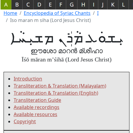
Home
Encyclopedia of Syriac Chants
I
Iso maran m siha (Lord Jesus Christ)
ܝܼܫܘܿܥ ܡܵܪܲܢ ܡܫܝܼܚܵܐ
ഈശോ മാറൻ മ്ശീഹാ
Īśō māran m’śihā (Lord Jesus Christ)
Introduction
Transliteration & Translation (Malayalam)
Transliteration & Translation (English)
Transliteration Guide
Available recordings
Available resources
Copyright