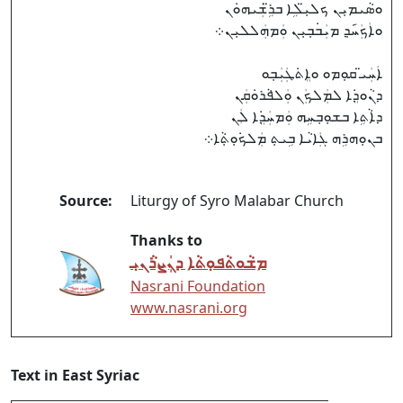
ܘܣܵܝܡܝܼܢ ܟܠܝܼ̈ܠܹܐ ܒܪܹ̈ܫܲܝܗܘܿܢ
ܘܐܲܟܲܚ݇ܕ݂ ܡܝܲܒ݁ܒ݂ܝܼܢ ܘܲܡܗܲܠܠܝܼܢ܀
ܐܲܚܲܝ̈ ܩܘܼܡܘ ܘܐܸܬ݁ܛܲܝܲܒ݂ܘ
ܕܢܵܘܕܸ݁ܐ ܠܡܲܠܟܲܢ ܘܲܠܦܵܪܘܿܩܲܢ
ܕܐܵܬܹܐ ܒܫܘܼܒ݂ܚܹܗ ܘܲܡܚܲܕܸ݁ܐ ܠܲܢ
ܒܢܘܼܗܪܹܗ ܓܲܐܝܵܐ ܒܹܝܬ݂ ܡܲܠܟ݁ܘܼܬ݂ܵܐ܀
Source:
Liturgy of Syro Malabar Church
Thanks to
ܡܫܵܘܬܵܦܘܼܬܵܐ ܕܢܲܨܪܵܢܝܼ
Nasrani Foundation
www.nasrani.org
Text in East Syriac