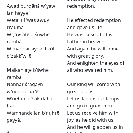
Awad purqānā w'yaw
redemption.
lan hayyē
Weţallī 1'wās awūy
He effected redemption
l’rāumā
and gave us life
W'ţūw āţē b'śuwhē
He was raised to his
rambā
Father in heaven.
W'manhar ayne d'kōl
And again he will come
d'zakkīw lē.
with great glory,
And enlighten the eyes of
Malkan āţē b’śwhē
all who awaited him.
rambā
Nanhar śrāgayn
Our king will come with
w’nepoq l’ur’ē
great glory
W’nehde bē ak dahdi
Let us kindle our lamps
ban
and go to greet him.
Wamhande lan b’nuhrē
Let us receive him with
gayyā.
joy, as he did with us,
And he will gladden us in