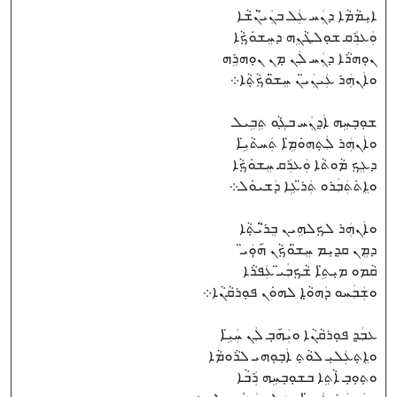
ܐܝܼܡܵܡܵܐ ܕܢܲܚ ܥܲܠ ܒܢܲܝ̈ܢܵܫܵܐ
ܘܲܥܪܲܩ ܫܘܼܠܛܵܢܹܗ ܕܚܸܫܘܿܟ݂ܵܐ
ܢܘܼܗܪܵܐ ܕܢܲܚ ܠܲܢ ܡ݂ܢ ܢܘܼܗܪܹܗ
ܘܐܲܢܗܲܪ ܥܲܝܢܲܝ̈ܢ ܚܸܫ̈ܘܿܟ݂ܵܬ݂ܵܐ܀
ܫܘܼܒ݂ܚܹܗ ܐܲܕ݂ܢܲܚ ܒܓ݂ܵܘ ܬܹܒܹܝܠ
ܘܐܲܢܗܲܪ ܠܲܬ݂ܗܘܿܡܹ̈ܐ ܬܲܚܬܵܝܹ̈ܐ
ܕܥܸܟ݂ ܡܵܘܬܵܐ ܘܲܥܪܲܩ ܚܸܫܘܿܟ݂ܵܐ
ܘܐܸܬ݁ܬܲܒܲܪܘ ܬܲܪ̈ܥܹܐ ܕܲܫܝܘܿܠ܀
ܘܐܲܢܗܲܪ ܠܟ݂ܠܗܹܝܢ ܒܸܪ̈ܝܵܬ݂ܵܐ
ܕܡܸܢ ܩܕ݂ܝܼܡ ܚܸܫ̈ܘܿܟ݂ܵܢ ܗ̣݇ܘܲܝ̈
ܩܵܡܘ ܡܝܼܬܹ̈ܐ ܫܵܟ݂ܒܲܝ̈ ܥܲܦܪܵܐ
ܘܫܲܒܲܚܘ ܕܲܗܘ̤ܵܐ ܠܗܘܿܢ ܦܘܼܪܩܵܢܵܐ܀
ܥܒܲܕ݂ ܦܘܼܪܩܵܢܵܐ ܘܝܲܗ݇ܒ݂ ܠܲܢ ܚܲܝܹ̈ܐ
ܘܐܸܬ݂ܥܲܠܝܼ ܠܘܵܬ݂ ܐܲܒ݂ܘܼܗܝ ܠܪܵܘܡܵܐ
ܘܬ݂ܘܼܒ݂ ܐܵܬܹܐ ܒܫܘܼܒ݂ܚܹܗ ܪܲܒܵܐ