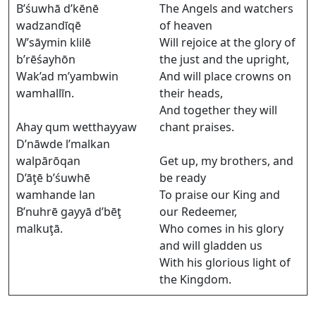
B’śuwhā d’kēnē
The Angels and watchers
wadzandīqē
of heaven
W’sāymin klilē
Will rejoice at the glory of
b’rēśayhōn
the just and the upright,
Wak’ad m’yambwin
And will place crowns on
wamhallīn.
their heads,
And together they will
Ahay qum wetthayyaw
chant praises.
D’nāwde l’malkan
walpārōqan
Get up, my brothers, and
D’āţē b’śuwhē
be ready
wamhande lan
To praise our King and
B’nuhrē gayyā d’bēţ
our Redeemer,
malkuţā.
Who comes in his glory
and will gladden us
With his glorious light of
the Kingdom.