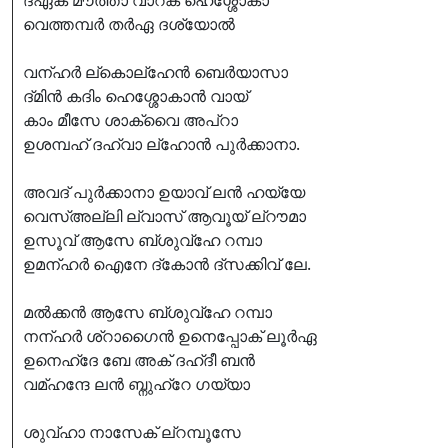
ദ്ഏക് മൗത്താ വാറക് ഹെശ്ശോകാ
വെത്തമ്പർ തർഏ ദശ്യോൽ
വന്ഹർ ല്കൊല്ഹേൻ ബെർയാസാ
ദ്മിൻ കദിം ഹെശ്ശോകാൻ വായ്
കാം മീസേ ശാക്വൈ അപ്റാ
ഉശമ്പഹ് ദഹ്വാ ല്ഹോൻ പുർക്കാനാ.
അവദ് പുർക്കാനാ ഉയാവ് ലൻ ഹയ്യേ
വെസ്അല്ലി ല്വാസ് ആവൂയ് ല്റൗമാ
ഉസൂവ് ആസേ ബ്ശുവ്ഹേ റമ്പാ
ഉമന്ഹർ ഐനേ ദ്കോൻ ദ്സക്കിവ് ലേ.
മൽക്കൻ ആസേ ബ്ശുവ്ഹേ റമ്പാ
നന്ഹർ ശ്റാഗൈൻ ഉനെപ്പോക് ലൂർഏ
ഉനെഹ്ദേ ബേ അക് ദഹ്ദീ ബൻ
വമ്ഹന്ദേ ലൻ ബ്നുഹ്റേ ഗയ്യാ
ശുവ്ഹാ നാസേക് ല്റമ്പൂസേ