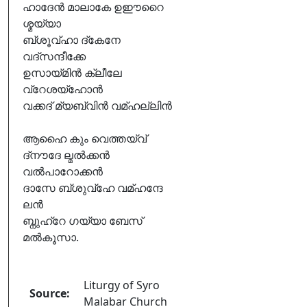
ഹാദേൻ മാലാകേ ഉഈറൈ
ശ്മയ്യാ
ബ്ശൂവ്ഹാ ദ്കേനേ
വദ്സന്ദീക്കേ
ഉസായ്മിൻ ക്ലീലേ
വ്റേശയ്ഹോൻ
വക്കദ് മ്യബ്വിൻ വമ്ഹല്ലിൻ
ആഹൈ കും വെത്തയ്വ്
ദ്നൗദേ ല്മൽക്കൻ
വൽപാറോക്കൻ
ദാസേ ബ്ശുവ്ഹേ വമ്ഹന്ദേ
ലൻ
ബ്നുഹ്റേ ഗയ്യാ ബേസ്
മൽകൂസാ.
Liturgy of Syro
Source:
Malabar Church