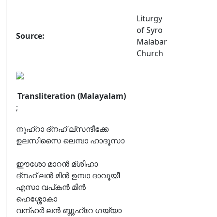
Liturgy
of Syro
Source:
Malabar
Church
Transliteration (Malayalam)
;
നുഹ്റാ ദ്നഹ് ല്സന്ദീക്കേ
ഉലസിസൈ ലെമ്പാ ഹാദൂസാ
ഈശോ മാറൻ മ്ശിഹാ
ദ്നഹ് ലൻ മിൻ ഉമ്പാ ദാവൂയീ
എസാ വപ്കൻ മിൻ
ഹെശ്ശോകാ
വന്ഹർ ലൻ ബ്നുഹ്റേ ഗയ്യാ