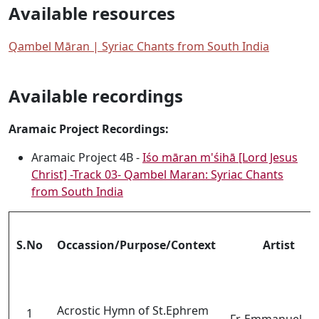
Available resources
Qambel Māran | Syriac Chants from South India
Available recordings
Aramaic Project Recordings:
Aramaic Project 4B -
Iśo māran m'śihā [Lord Jesus
Christ] -Track 03- Qambel Maran: Syriac Chants
from South India
S.No
Occassion/Purpose/Context
Artist
Acrostic Hymn of St.Ephrem
1