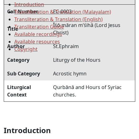
Introduction
Call Number
EC-0003
Transliteration & Translation (Malayalam)
Transliteration & Translation (English)
Īśō māran m’śihā (Lord Jesus
Transliteration Guide
Title
Christ)
Available recordings
Available resources
Author
St.Ephraim
Copyright
Category
Liturgy of the Hours
Sub Category
Acrostic hymn
Liturgical
Qurbānā and Hours of Syriac
Context
churches.
Introduction