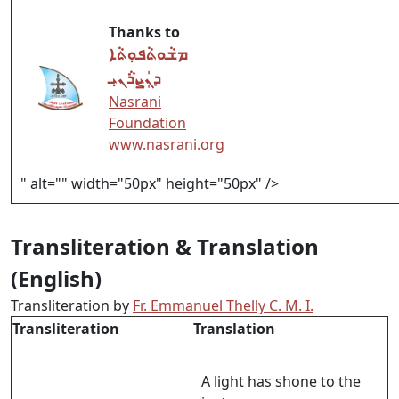
Thanks to
ܡܫܵܘܬܵܦܘܼܬܵܐ
ܕܢܲܨܪܵܢܝܼ
Nasrani
Foundation
www.nasrani.org
" alt="" width="50px" height="50px" />
Transliteration &
Translation
(English)
Transliteration by
Fr. Emmanuel Thelly C. M. I.
Transliteration
Translation
A light has shone to the