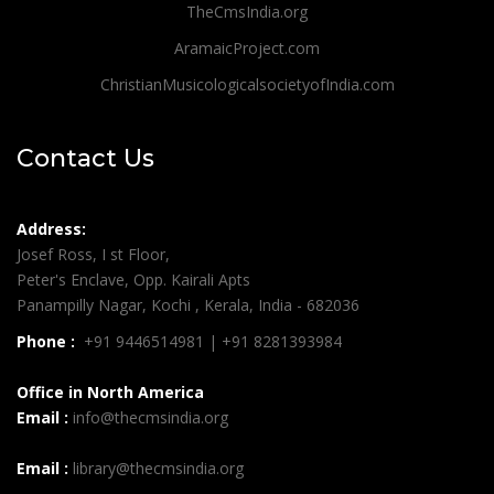
TheCmsIndia.org
AramaicProject.com
ChristianMusicologicalsocietyofIndia.com
Contact Us
Address:
Josef Ross, I st Floor,
Peter's Enclave, Opp. Kairali Apts
Panampilly Nagar, Kochi , Kerala, India - 682036
Phone :
+91 9446514981 | +91 8281393984
Office in North America
Email :
info@thecmsindia.org
Email :
library@thecmsindia.org