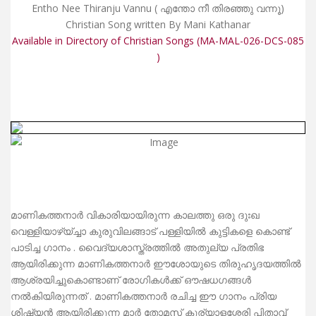
Entho Nee Thiranju Vannu ( എന്തോ നീ തിരഞ്ഞു വന്നൂ)
Christian Song written By Mani Kathanar
Available in Directory of Christian Songs (MA-MAL-026-DCS-085
)
മാണികത്തനാർ വികാരിയായിരുന്ന കാലത്തു ഒരു ദുഃഖ
വെള്ളിയാഴ്യ്ച്ചാ കുരുവിലങ്ങാട് പള്ളിയിൽ കുട്ടികളെ കൊണ്ട്
പാടിച്ച ഗാനം . വൈദ്യശാസ്ത്രത്തിൽ അതുല്യ പ്രതിഭ
ആയിരിക്കുന്ന മാണികത്തനാർ ഈശോയുടെ തിരുഹൃദയത്തിൽ
ആശ്രയിച്ചുകൊണ്ടാണ് രോഗികൾക്ക് ഔഷധഗങ്ങൾ
നൽകിയിരുന്നത് . മാണികത്തനാർ രചിച്ച ഈ ഗാനം പ്രിയ
ശിഷ്യൻ ആയിരിക്കുന്ന മാർ തോമസ് കുര്യാളശ്ശേരി പിതാവ്