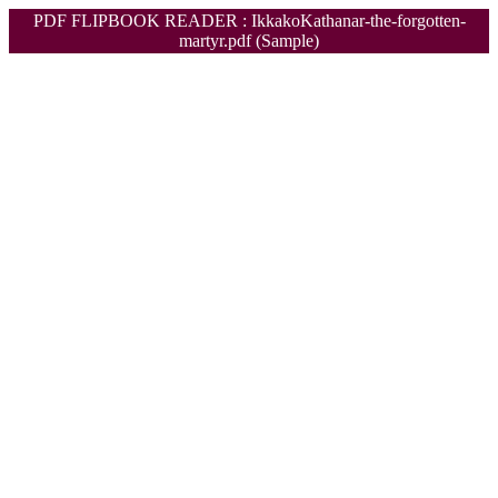
PDF FLIPBOOK READER : IkkakoKathanar-the-forgotten-
martyr.pdf (Sample)