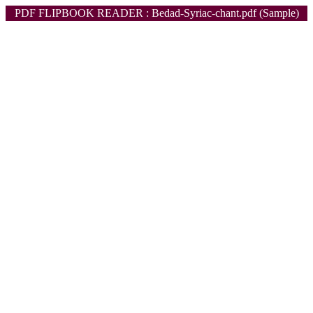
PDF FLIPBOOK READER : Bedad-Syriac-chant.pdf (Sample)