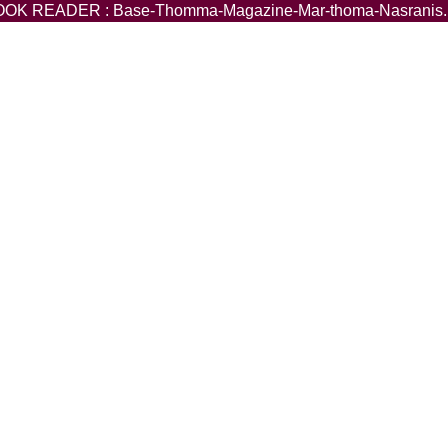
OK READER : Base-Thomma-Magazine-Mar-thoma-Nasranis.p